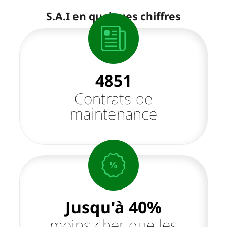
S.A.I en quelques chiffres
4851
Contrats de
maintenance
40
%
moins cher que les