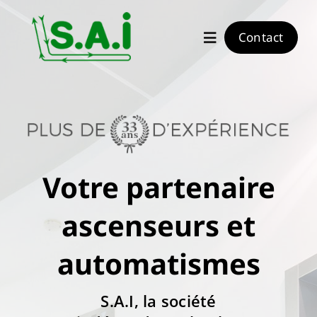
Passer
au
Contact
Navigation
contenu
à
bascule
Ascenseurs
Automatismes
Votre partenaire
Actualités
ascenseurs et
automatismes
S.A.I, la société